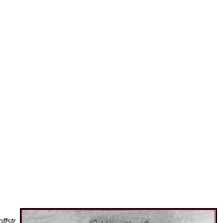
fstr.