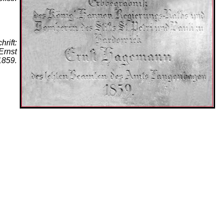
hrift:
Ernst
1859.