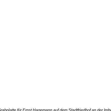
rabplatte für Ernst Hagemann auf dem Stadtfriedhof an der Imhof